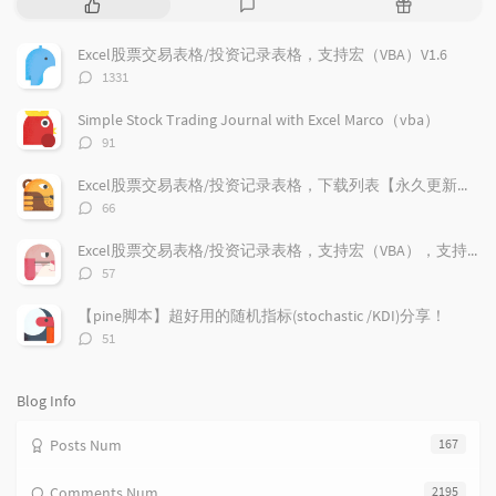
P
L
R
o
a
a
p
t
n
Excel股票交易表格/投资记录表格，支持宏（VBA）V1.6
u
e
d
评
1331
l
s
o
论
a
t
m
数：
Simple Stock Trading Journal with Excel Marco（vba）
r
c
a
评
91
a
o
r
论
r
数：
m
t
Excel股票交易表格/投资记录表格，下载列表【永久更新支持】
t
m
i
评
66
i
e
c
论
数：
c
n
l
Excel股票交易表格/投资记录表格，支持宏（VBA），支持加密货币兑换记录，更新V1.9
l
t
e
评
57
e
论
s
s
数：
s
【pine脚本】超好用的随机指标(stochastic /KDI)分享！
评
51
论
数：
Blog Info
Posts Num
167
Comments Num
2195