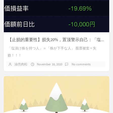
【止损的重要性】损失20%，置顶警示自己：「塩漬け株を持つ人」＝「株が下手な人」
「塩漬け株を持つ人」＝「株が下手な人」 股票被套 = 失
败！！！
油売肉松
November 18, 2020
No comments