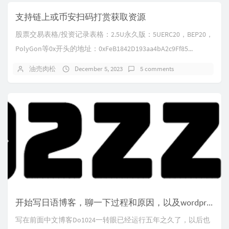
支持链上或币安扫码打赏获取资源
股票交易表格/投资记录表格：2.5U永久版：5UERC20，BEP20，
PolyGon等0x开头的地址：0xFeB1842D193aa4bA2c9Ff85...
油売肉松
December 5, 2023
5 comments
开始写日语博客，聊一下过程和原因，以及wordpress的主题推荐
写在前面中文博客Do1024一转眼已经运行五年之久了，以后也