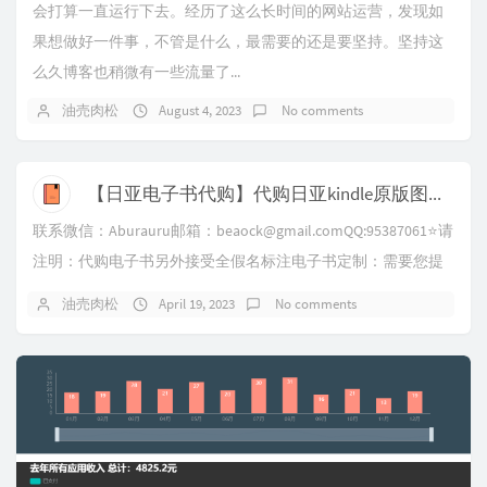
会打算一直运行下去。经历了这么长时间的网站运营，发现如
果想做好一件事，不管是什么，最需要的还是要坚持。坚持这
么久博客也稍微有一些流量了...
油売肉松
August 4, 2023
No comments
【日亚电子书代购】代购日亚kindle原版图书，日语电子书，日语原著
联系微信：Aburauru邮箱：beaock@gmail.comQQ:95387061⭐请
注明：代购电子书另外接受全假名标注电子书定制：需要您提
供给我需要...
油売肉松
April 19, 2023
No comments