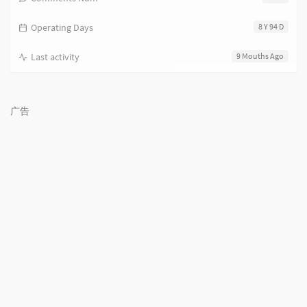
Operating Days
8 Y 94 D
Last activity
9 Mouths Ago
广告