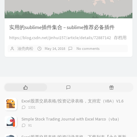
实用的sublime插件集合 – sublime推荐必备插件
https://blog.csdn.net/jinhui157/article/details/72887142 存档用
油売肉松
May 14, 2018
No comments
P
L
R
o
a
a
p
t
n
Excel股票交易表格/投资记录表格，支持宏（VBA）V1.6
u
e
d
评
1331
l
s
o
论
a
t
m
数：
Simple Stock Trading Journal with Excel Marco（vba）
r
c
a
评
91
a
o
r
论
r
数：
m
t