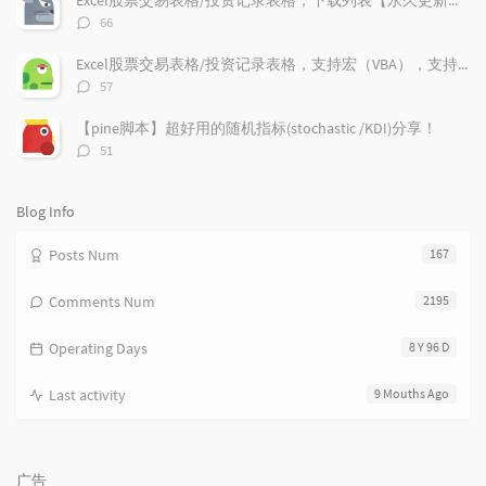
Excel股票交易表格/投资记录表格，下载列表【永久更新支持】
t
m
i
评
66
i
e
c
论
数：
c
n
l
Excel股票交易表格/投资记录表格，支持宏（VBA），支持加密货币兑换记录，更新V1.9
l
t
e
评
57
e
论
s
s
数：
s
【pine脚本】超好用的随机指标(stochastic /KDI)分享！
评
51
论
数：
Blog Info
Posts Num
167
Comments Num
2195
Operating Days
8 Y 96 D
Last activity
9 Mouths Ago
广告