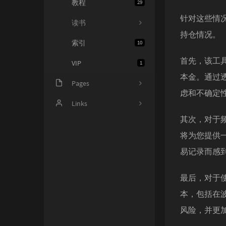
教程
29
针对这些情
读书
持仓情况。
索引
10
首先，该工
VIP
1
本金。通过
Pages
虑和不确定
文章归档
Links
其次，对于
读书推荐
将为您提供
留言板
易记录而感
Github项目
最后，对于使
读书观影
本，包括在
摸鱼圣地
风险，并更