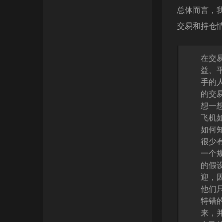
总体而言，
交易和持仓
在交
益、
手的
的交易
想一
飞机
如何
很少
一个
的假
迎，
他们
特错
来，