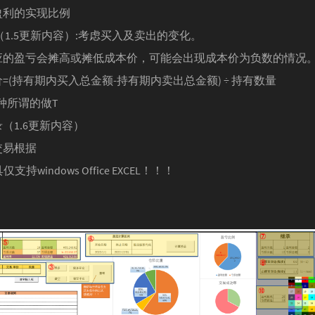
盈利的实现比例
（1.5更新内容）:考虑买入及卖出的变化。
应的盈亏会摊高或摊低成本价，可能会出现成本价为负数的情况
=(持有期内买入总金额-持有期内卖出总金额) ÷ 持有数量
种所谓的做T
（1.6更新内容）
交易根据
持windows Office EXCEL！！！