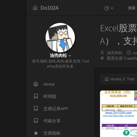
Do1024
Exce
A），支
Author：
发
油売肉松
Ju
油売肉松
Categories：
布
股票交易
TradeFl
读书,编程,游戏,画画,健身,投资, Trad
时
eFlex原创开发者
间
Home
Text
Home
时间线
交易记录APP
书籍分享
交易指标