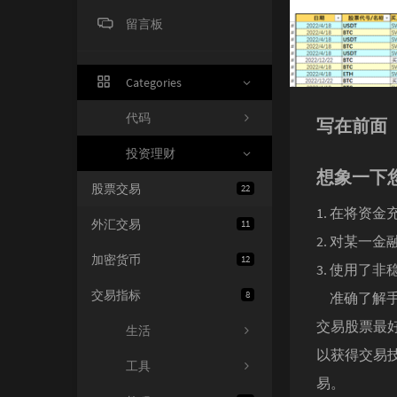
留言板
Categories
代码
写在前面
投资理财
想象一下
股票交易
22
在将资金
外汇交易
11
对某一金
加密货币
12
使用了非稳
交易指标
8
准确了解
交易股票最
生活
以获得交易
工具
易。