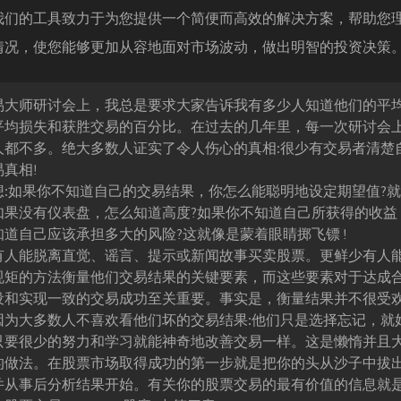
我们的工具致力于为您提供一个简便而高效的解决方案，帮助您
情况，使您能够更加从容地面对市场波动，做出明智的投资决策
易大师研讨会上，我总是要求大家告诉我有多少人知道他们的平
平均损失和获胜交易的百分比。在过去的几年里，每一次研讨会
人都不多。绝大多数人证实了令人伤心的真相:很少有交易者清楚
真相!
想:如果你不知道自己的交易结果，你怎么能聪明地设定期望值?
如果没有仪表盘，怎么知道高度?如果你不知道自己所获得的收益
知道自己应该承担多大的风险?这就像是蒙着眼睛掷飞镖 !
有人能脱离直觉、谣言、提示或新闻故事买卖股票。更鲜少有人
规矩的方法衡量他们交易结果的关键要素，而这些要素对于达成
设和实现一致的交易成功至关重要。事实是，衡量结果并不很受
因为大多数人不喜欢看他们坏的交易结果:他们只是选择忘记，就
只要很少的努力和学习就能神奇地改善交易一样。这是懒惰并且
的做法。在股票市场取得成功的第一步就是把你的头从沙子中拔
并从事后分析结果开始。有关你的股票交易的最有价值的信息就