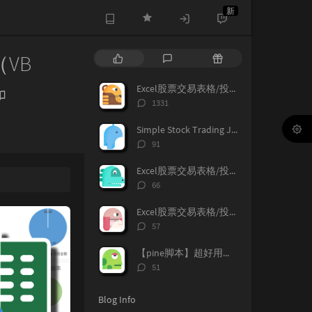
新
VB
P
L
R
o
a
a
p
t
n
Excel股票交易表格/投资记录表格，支持宏（VBA）V1.6
u
e
d
评
1331
l
s
o
论
a
数：
t
m
Simple Stock Trading Journal with Excel Marco（vba）
r
c
a
评
91
a
o
r
论
数：
r
m
t
Excel股票交易表格/投资记录表格，下载列表【永久更新支持】
t
m
i
评
66
i
论
e
c
数：
c
n
l
Excel股票交易表格/投资记录表格，支持宏（VBA），支持加密货币兑换记录，更新V1.9
l
t
e
评
57
论
e
s
s
数：
s
【pine脚本】超好用的随机指标(stochastic /KDI)分享！
评
51
论
数：
Blog Info