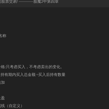
票交易! ------------股魔2中第四章
名称
价格:只考虑买入，不考虑卖出的变化。
= 持有期内买入总金额 ÷买入后持有数量
追加
止盈
戒线（自定义）