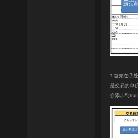
2.首先在
是交易的单
会添加到hol