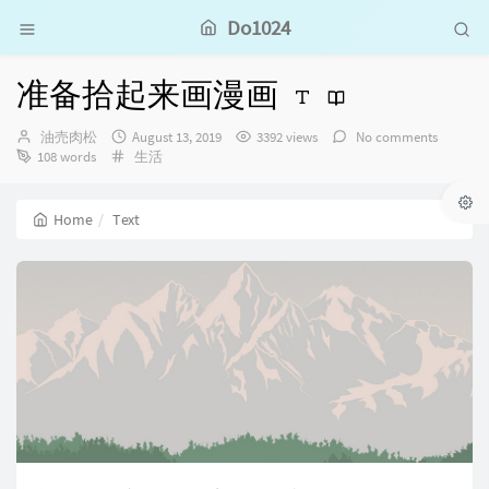
Do1024
准备拾起来画漫画
Author：
发
油売肉松
August 13, 2019
3392 views
No comments
Categories：
布
108 words
生活
时
间：
Home
Text