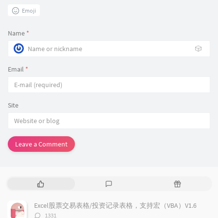
Emoji
Name
*
🎲
Email
*
Site
Leave a Comment
P
L
R
o
a
a
p
t
n
Excel股票交易表格/投资记录表格，支持宏（VBA）V1.6
u
e
d
评
1331