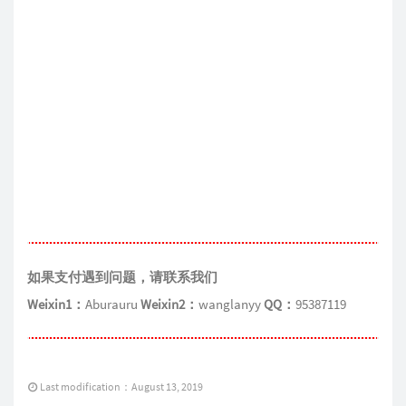
如果支付遇到问题，请联系我们
Weixin1：
Aburauru
Weixin2：
wanglanyy
QQ：
95387119
Last modification：August 13, 2019