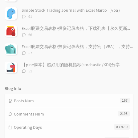
l
s
o
论
a
t
m
数：
Simple Stock Trading Journal with Excel Marco（vba）
r
c
a
评
91
a
o
r
论
r
数：
m
t
Excel股票交易表格/投资记录表格，下载列表【永久更新支持】
t
m
i
评
66
i
e
c
论
数：
c
n
l
Excel股票交易表格/投资记录表格，支持宏（VBA），支持加密货币兑换记录，更新V1.9
l
t
e
评
57
e
论
s
s
数：
s
【pine脚本】超好用的随机指标(stochastic /KDI)分享！
评
51
论
数：
Blog Info
Posts Num
167
Comments Num
2195
Operating Days
8 Y 97 D