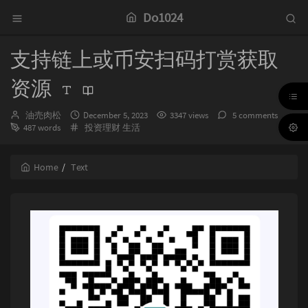
Do1024
支持链上或币安扫码打赏获取
资源
Author：
发
油売肉松
December 5, 2023
3347 views
5 comments
Categories：
布
487 words
投资理财
生活
时
间：
Home
Text