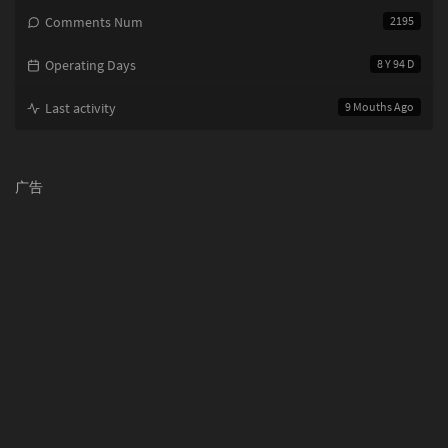
Comments Num
2195
Operating Days
8 Y 94 D
Last activity
9 Mouths Ago
广告