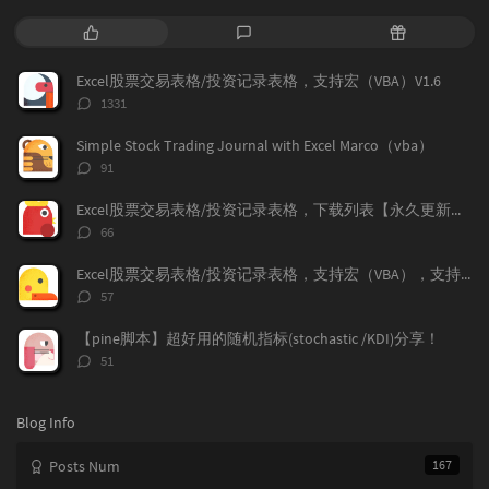
P
L
R
o
a
a
p
t
n
Excel股票交易表格/投资记录表格，支持宏（VBA）V1.6
u
e
d
评
1331
l
s
o
论
a
t
m
数：
Simple Stock Trading Journal with Excel Marco（vba）
r
c
a
评
91
a
o
r
论
r
数：
m
t
Excel股票交易表格/投资记录表格，下载列表【永久更新支持】
t
m
i
评
66
i
e
c
论
数：
c
n
l
Excel股票交易表格/投资记录表格，支持宏（VBA），支持加密货币兑换记录，更新V1.9
l
t
e
评
57
e
论
s
s
数：
s
【pine脚本】超好用的随机指标(stochastic /KDI)分享！
评
51
论
数：
Blog Info
Posts Num
167