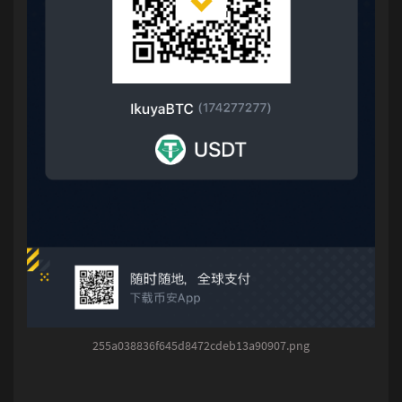
255a038836f645d8472cdeb13a90907.png