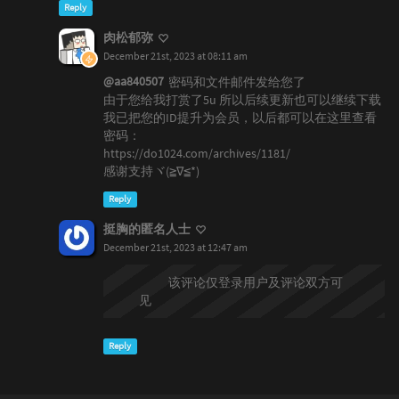
Reply
肉松郁弥
December 21st, 2023 at 08:11 am
@aa840507
密码和文件邮件发给您了
由于您给我打赏了5u 所以后续更新也可以继续下载
我已把您的ID提升为会员，以后都可以在这里查看
密码：
https://do1024.com/archives/1181/
感谢支持ヾ(≧∇≦*)ゝ
Reply
挺胸的匿名人士
December 21st, 2023 at 12:47 am
@aa840507
该评论仅登录用户及评论双方可
见
Reply