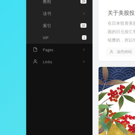
教程
29
关于美股投
读书
在日本投资美
索引
10
面的日元按汇
VIP
1
续费的，所以博
Pages
油売肉松
文章归档
Links
读书推荐
留言板
Github项目
读书观影
摸鱼圣地