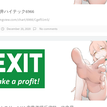
井ハイテック6966
dingview.com/chart/6966/Cgef51mS/
December 20, 2020
No comments