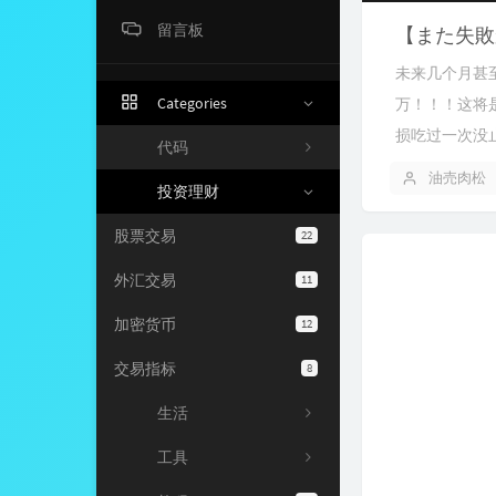
留言板
【また失敗
未来几个月甚
Categories
万！！！这将
损吃过一次没止
代码
油売肉松
投资理财
股票交易
22
外汇交易
11
加密货币
12
交易指标
8
生活
工具