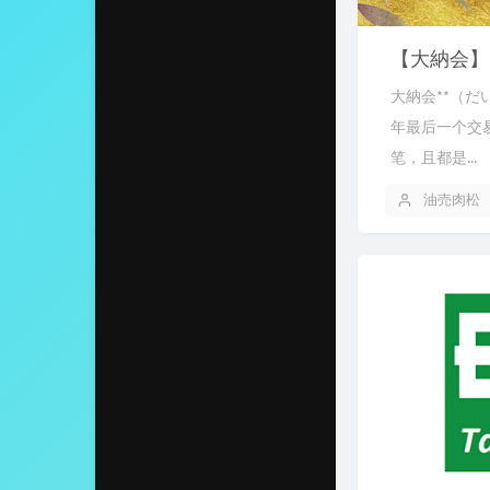
【大納会】
大納会**（だ
年最后一个交
笔，且都是...
油売肉松