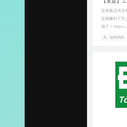
【复盘】エ
交易最忌讳没
交易赚到了不
场了！https:/...
油売肉松