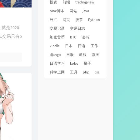
投资
前端
tradingview
pine脚本
网站
java
外汇
网页
股票
Python
是2020
交易记录
交易日志
以交易只有5
加密货币
BTC
读书
kindle
日本
日语
工作
django
日股
教程
漫画
日语学习
kobo
梯子
科学上网
工具
php
css