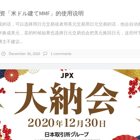
资「米ドル建てMMF」的使用说明
股的话，可以选择用日元交易或者用美元交易用日元交易的话，他会自动
率换成美元，卖的时候如果也选择日元交易也会把美元换回日元，这些环
主不建议...
December 30, 2020
1 comments