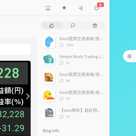
新
P
L
R
o
a
a
p
t
n
Excel股票交易表格/投资记录表格，支持宏（VBA）V1.6
u
e
d
评
1331
l
s
o
论
a
数：
t
m
Simple Stock Trading Journal with Excel Marco（vba）
r
c
a
评
91
a
o
r
论
数：
r
m
t
Excel股票交易表格/投资记录表格，下载列表【永久更新支持】
t
m
i
评
66
i
论
e
c
数：
c
n
l
Excel股票交易表格/投资记录表格，支持宏（VBA），支持加密货币兑换记录，更新V1.9
l
t
e
评
57
论
e
s
s
数：
s
【pine脚本】超好用的随机指标(stochastic /KDI)分享！
评
51
论
数：
Blog Info