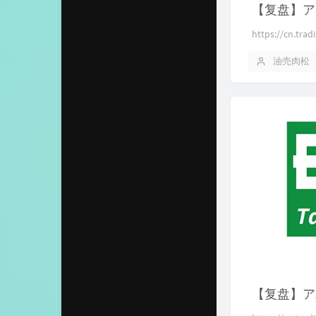
【复盘】ア
https://cn.tra
油売肉松
【复盘】アバ