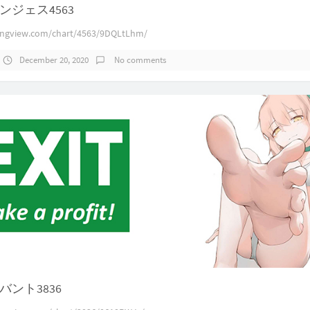
ンジェス4563
dingview.com/chart/4563/9DQLtLhm/
December 20, 2020
No comments
ント3836