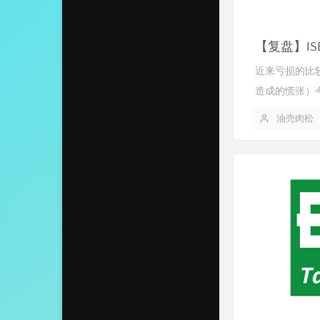
【复盘】IS
近来亏损的比
造成的慌张）今后交
油売肉松