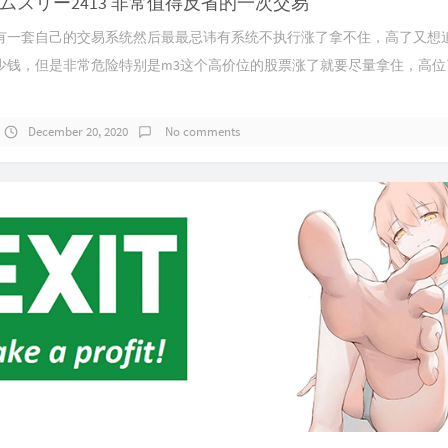
ムスリー2413 非常值得反省的一次交易
有一套自己的交易系统然后最最忌讳有系统不执行涨了拿不住，高了又想
少钱，但是非常危险特别是m3这个高价位的股票涨了就要尽量拿住，高位
December 20, 2020
No comments