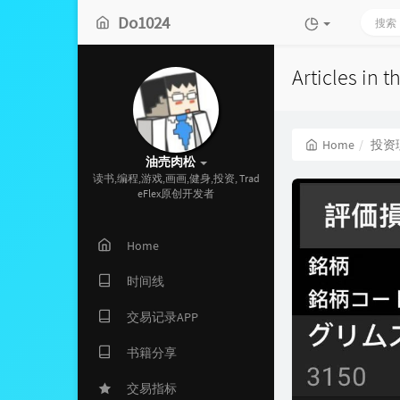
Do1024
Articles in
Home
投资
油売肉松
读书,编程,游戏,画画,健身,投资, Trad
eFlex原创开发者
Home
时间线
交易记录APP
书籍分享
交易指标