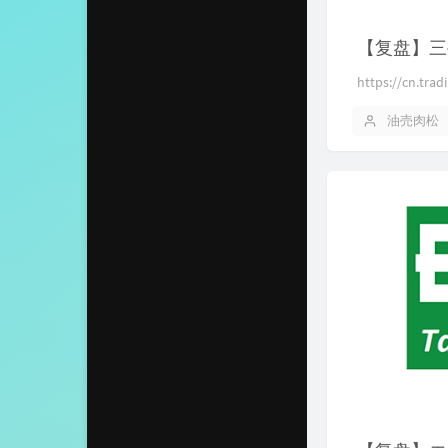
【复盘】三
https://cn.tra
油売肉松