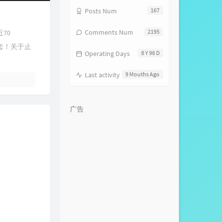
Posts Num
167
Comments Num
2195
70
套！关于止
Operating Days
8 Y 96 D
Last activity
9 Mouths Ago
广告