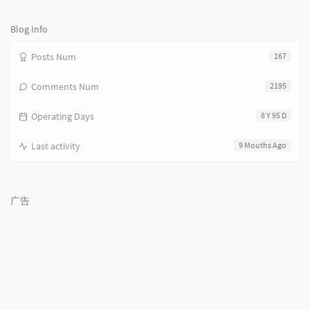
论
数：
Blog Info
Posts Num
167
Comments Num
2195
Operating Days
8 Y 95 D
Last activity
9 Mouths Ago
广告