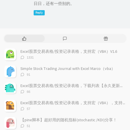
日日，还有一些别的。
Reply
P
L
R
o
a
a
p
t
n
Excel股票交易表格/投资记录表格，支持宏（VBA）V1.6
u
e
d
评
1331
l
s
o
论
a
t
m
数：
Simple Stock Trading Journal with Excel Marco（vba）
r
c
a
评
91
a
o
r
论
r
数：
m
t
Excel股票交易表格/投资记录表格，下载列表【永久更新支持】
t
m
i
评
66
i
e
c
论
数：
c
n
l
Excel股票交易表格/投资记录表格，支持宏（VBA），支持加密货币兑换记录，更新V1.9
l
t
e
评
57
e
论
s
s
数：
s
【pine脚本】超好用的随机指标(stochastic /KDI)分享！
评
51