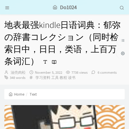
Do1024
地表最强kindle日语词典：郁弥
の辞書コレクション（同时检
索日中，日日，类语，上百万
条词汇）
Author：
发
油売肉松
November 5, 2022
7738 views
6 comments
Categories：
布
348 words
学习资料
工具
教程
读书
时
间：
Home
Text