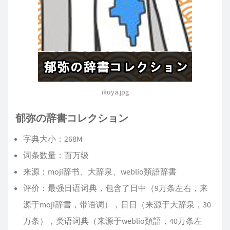
ikuya.jpg
郁弥の辞書コレクション
字典大小：268M
词条数量：百万级
来源：moji辞书、大辞泉、weblio類語辞書
评价：最强日语词典，包含了日中（9万条左右，来
源于moji辞書，带语调），日日（来源于大辞泉，30
万条），类语词典（来源于weblio類語，40万条左