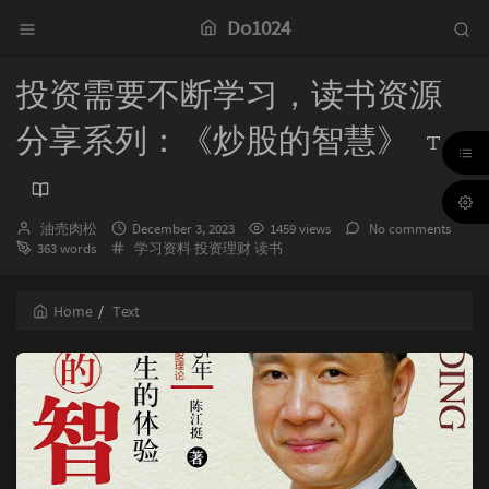
Do1024
投资需要不断学习，读书资源
分享系列：《炒股的智慧》
Author：
发
油売肉松
December 3, 2023
1459 views
No comments
Categories：
布
363 words
学习资料
投资理财
读书
时
间：
Home
Text