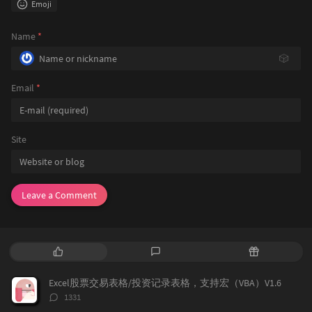
Emoji
Name
*
🎲
Email
*
Site
Leave a Comment
P
L
R
o
a
a
p
t
n
Excel股票交易表格/投资记录表格，支持宏（VBA）V1.6
u
e
d
评
1331
l
s
o
论