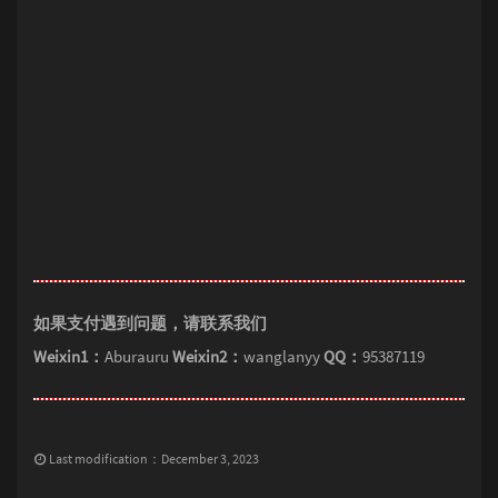
如果支付遇到问题，请联系我们
Weixin1：
Aburauru
Weixin2：
wanglanyy
QQ：
95387119
Last modification：December 3, 2023