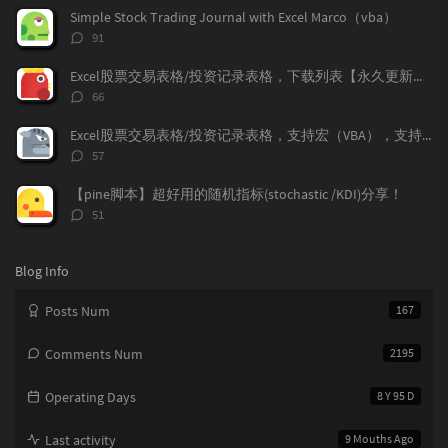
a
t
m
数：
Simple Stock Trading Journal with Excel Marco（vba）
r
c
a
评
91
a
o
r
论
r
数：
m
t
Excel股票交易表格/投资记录表格，下载列表【永久更新支持】
t
m
i
评
66
i
e
c
论
数：
c
n
l
Excel股票交易表格/投资记录表格，支持宏（VBA），支持加密货币兑换记录，更新V1.9
l
t
e
评
57
e
论
s
s
数：
s
【pine脚本】超好用的随机指标(stochastic /KDI)分享！
评
51
论
数：
Blog Info
Posts Num
167
Comments Num
2195
Operating Days
8 Y 95 D
Last activity
9 Mouths Ago