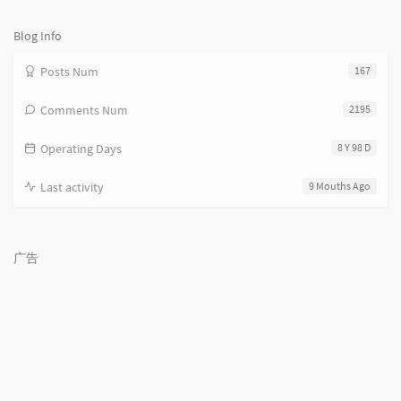
数：
Blog Info
Posts Num
167
Comments Num
2195
Operating Days
8 Y 98 D
Last activity
9 Mouths Ago
广告