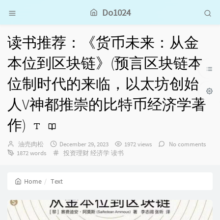
Do1024
读书推荐：《货币未来：从金
本位到区块链》(预言区块链本
位制时代的来临，以太坊创始
人V神都推崇的比特币经济学著
作)
Author：
发
油売肉松
December 29, 2023
1972 views
No comments
布
Categories：
1872 words
投资理财
经济学
读书
时
间：
Home
Text