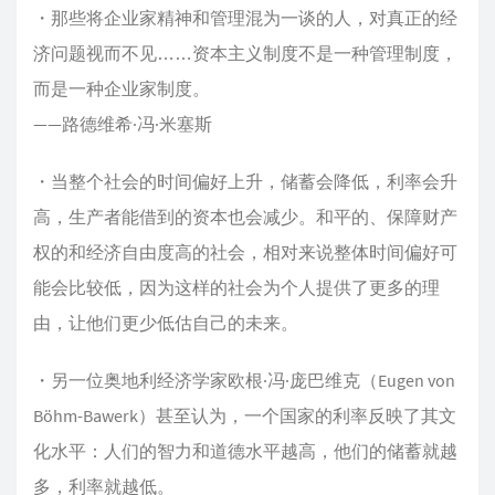
・那些将企业家精神和管理混为一谈的人，对真正的经
济问题视而不见……资本主义制度不是一种管理制度，
而是一种企业家制度。
——路德维希·冯·米塞斯
・当整个社会的时间偏好上升，储蓄会降低，利率会升
高，生产者能借到的资本也会减少。和平的、保障财产
权的和经济自由度高的社会，相对来说整体时间偏好可
能会比较低，因为这样的社会为个人提供了更多的理
由，让他们更少低估自己的未来。
・另一位奥地利经济学家欧根·冯·庞巴维克（Eugen von
Böhm-Bawerk）甚至认为，一个国家的利率反映了其文
化水平：人们的智力和道德水平越高，他们的储蓄就越
多，利率就越低。