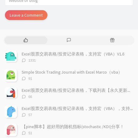
Leave a Comment
P
L
R
o
a
a
p
t
n
Excel股票交易表格/投资记录表格，支持宏（VBA）V1.6
u
e
d
评
1331
l
s
o
论
a
t
m
数：
Simple Stock Trading Journal with Excel Marco（vba）
r
c
a
评
91
a
o
r
论
r
数：
m
t
Excel股票交易表格/投资记录表格，下载列表【永久更新支持】
t
m
i
评
66
i
e
c
论
数：
c
n
l
Excel股票交易表格/投资记录表格，支持宏（VBA），支持加密货币兑换记录，更新V1.9
l
t
e
评
57
e
论
s
s
数：
s
【pine脚本】超好用的随机指标(stochastic /KDI)分享！
评
51
论