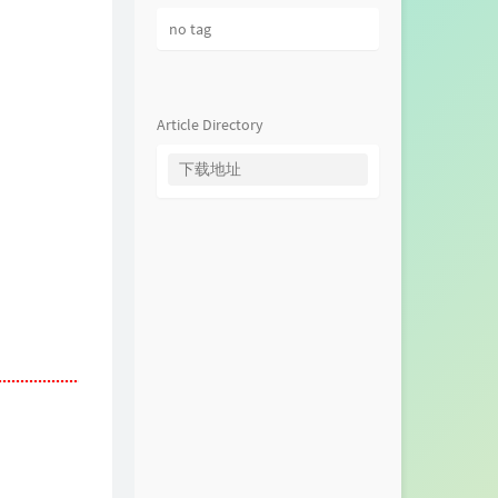
no tag
Article Directory
下载地址