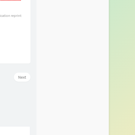
ication reprint
Next