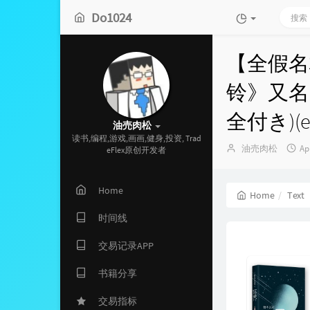
Do1024
【全假名
铃》又名
全付き)(ep
油売肉松
读书,编程,游戏,画画,健身,投资, Trad
Author：
发
油売肉松
Apr
eFlex原创开发者
布
时
间
Home
Home
Text
时间线
交易记录APP
书籍分享
交易指标