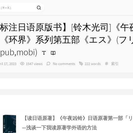
标注日语原版书】[铃木光司]《午
《环界》系列第五部《エス》(フ
ub,mobi)
Categories：
il 17, 2023
1547 views
No comments
222 words
索引
：
【读日语原著】《午夜凶铃》日语原著第一部「リ
—浅谈一下我读原著学外语的方法