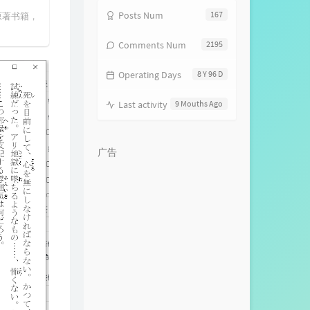
Posts Num
167
原著书籍，
Comments Num
2195
Operating Days
8 Y 96 D
Last activity
9 Mouths Ago
广告