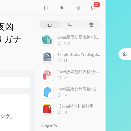
新
夜凶
P
L
R
o
a
a
p
t
n
リガナ
Excel股票交易表格/投资记录表格，支持宏（VBA）V1.6
u
e
d
评
1331
l
s
o
论
a
数：
t
m
Simple Stock Trading Journal with Excel Marco（vba）
r
c
a
评
91
a
o
r
论
数：
r
m
t
Excel股票交易表格/投资记录表格，下载列表【永久更新支持】
t
m
i
评
66
i
论
e
c
数：
c
n
l
Excel股票交易表格/投资记录表格，支持宏（VBA），支持加密货币兑换记录，更新V1.9
l
t
e
评
57
论
e
s
s
数：
s
【pine脚本】超好用的随机指标(stochastic /KDI)分享！
评
51
ング」
论
数：
Blog Info