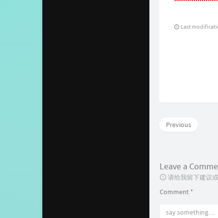
Last modificat
Previous
Leave a Comme
请给我留下建议或
Comment
*