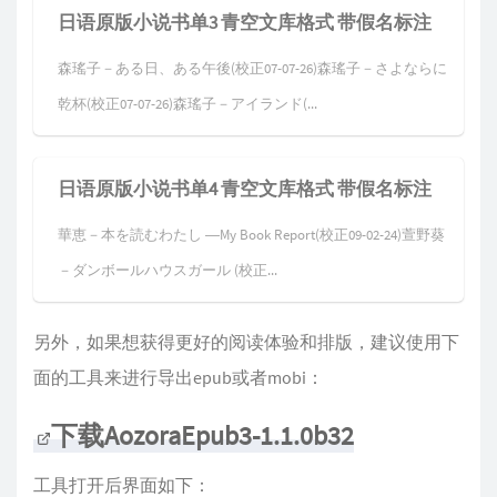
日语原版小说书单3 青空文库格式 带假名标注
森瑤子－ある日、ある午後(校正07-07-26)森瑤子－さよならに
乾杯(校正07-07-26)森瑤子－アイランド(...
日语原版小说书单4 青空文库格式 带假名标注
華恵－本を読むわたし ―My Book Report(校正09-02-24)萱野葵
－ダンボールハウスガール (校正...
另外，如果想获得更好的阅读体验和排版，建议使用下
面的工具来进行导出epub或者mobi：
下载AozoraEpub3-1.1.0b32
工具打开后界面如下：