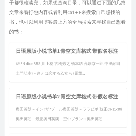
子都很难读完，如果想查询目录，可以通过下面的几篇
文章来看打包内容或者利用ctrl＋F来搜索自己想找的
书，也可以利用博客最上方的全局搜索来寻找自己想看
的书：
日语原版小说书单1 青空文库格式 带假名标注
6MEN dice BBS(川上稔 古橋秀之 橋本紡 高畑京一郎 中里融司
土門弘幸)－逢えば恋する乙女ら (電撃...
日语原版小说书单2 青空文库格式 带假名标注
奥田英朗－イン?ザ?プール奥田英朗－ララピポ(校正09-11-30)
奥田英朗－最悪奥田英朗－空中ブランコ奥田英朗－...