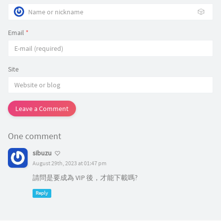
🎲
Email
*
Site
Leave a Comment
One comment
sibuzu
August 29th, 2023 at 01:47 pm
請問是要成為 VIP 後，才能下載嗎?
Reply