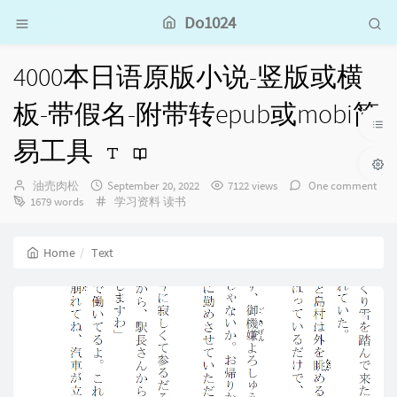
Do1024
4000本日语原版小说-竖版或横
板-带假名-附带转epub或mobi简
易工具
Author：
发
油売肉松
September 20, 2022
7122 views
One comment
布
Categories：
1679 words
学习资料
读书
时
间：
Home
Text