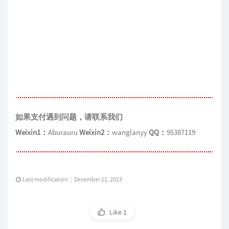
如果支付遇到问题，请联系我们
Weixin1：
Aburauru
Weixin2：
wanglanyy
QQ：
95387119
Last modification：December 21, 2023
Like
1