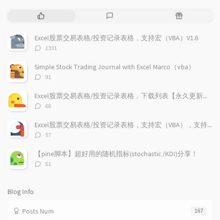
P
L
R
o
a
a
p
t
n
Excel股票交易表格/投资记录表格，支持宏（VBA）V1.6
u
e
d
评
1331
l
s
o
论
a
t
m
数：
Simple Stock Trading Journal with Excel Marco（vba）
r
c
a
评
91
a
o
r
论
r
数：
m
t
Excel股票交易表格/投资记录表格，下载列表【永久更新支持】
t
m
i
评
66
i
e
c
论
数：
c
n
l
Excel股票交易表格/投资记录表格，支持宏（VBA），支持加密货币兑换记录，更新V1.9
l
t
e
评
57
e
论
s
s
数：
s
【pine脚本】超好用的随机指标(stochastic /KDI)分享！
评
51
论
数：
Blog Info
Posts Num
167