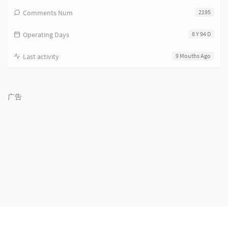
Comments Num
2195
Operating Days
8 Y 94 D
Last activity
9 Mouths Ago
广告