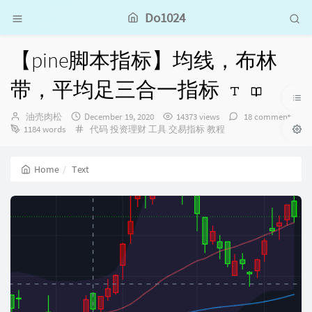
Do1024
【pine脚本指标】均线，布林
带，平均足三合一指标
Author：
发
油売肉松
December 19, 2020
14373 views
18 comments
布
Categories：
1184 words
代码
投资理财
工具
交易指标
教程
时
间：
Home
Text