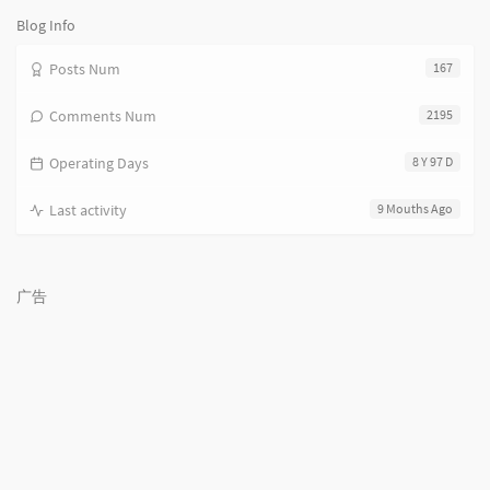
Blog Info
Posts Num
167
Comments Num
2195
Operating Days
8 Y 97 D
Last activity
9 Mouths Ago
广告