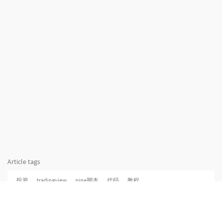
Article tags
投资
tradingview
pine脚本
代码
教程