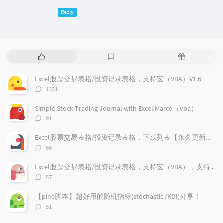
Reply
P
L
R
o
a
a
p
t
n
Excel股票交易表格/投资记录表格，支持宏（VBA）V1.6
u
e
d
评
1331
l
s
o
论
a
t
m
数：
Simple Stock Trading Journal with Excel Marco（vba）
r
c
a
评
91
a
o
r
论
r
数：
m
t
Excel股票交易表格/投资记录表格，下载列表【永久更新支持】
t
m
i
评
66
i
e
c
论
数：
c
n
l
Excel股票交易表格/投资记录表格，支持宏（VBA），支持加密货币兑换记录，更新V1.9
l
t
e
评
57
e
论
s
s
数：
s
【pine脚本】超好用的随机指标(stochastic /KDI)分享！
评
51
论
数：