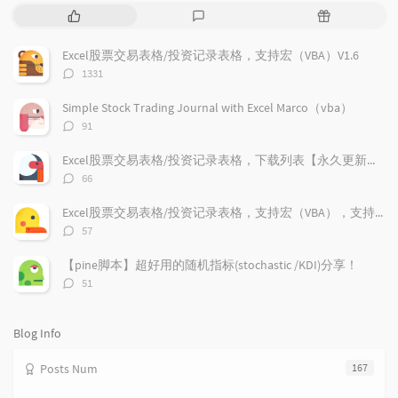
P
L
R
o
a
a
p
t
n
Excel股票交易表格/投资记录表格，支持宏（VBA）V1.6
u
e
d
评
1331
l
s
o
论
a
t
m
数：
Simple Stock Trading Journal with Excel Marco（vba）
r
c
a
评
91
a
o
r
论
r
数：
m
t
Excel股票交易表格/投资记录表格，下载列表【永久更新支持】
t
m
i
评
66
i
e
c
论
数：
c
n
l
Excel股票交易表格/投资记录表格，支持宏（VBA），支持加密货币兑换记录，更新V1.9
l
t
e
评
57
e
论
s
s
数：
s
【pine脚本】超好用的随机指标(stochastic /KDI)分享！
评
51
论
数：
Blog Info
Posts Num
167