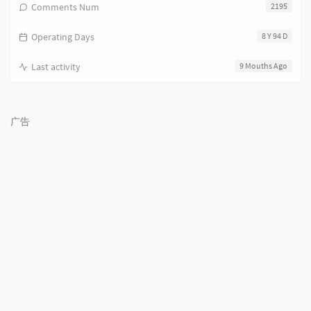
Comments Num
2195
Operating Days
8 Y 94 D
Last activity
9 Mouths Ago
广告