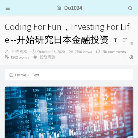
Do1024
Coding For Fun，Investing For Lif
e --开始研究日本金融投资
Author：
发
油売肉松
October 13, 2020
2790 views
No comments
布
Categories：
1262 words
投资理财
时
间：
Home
Text