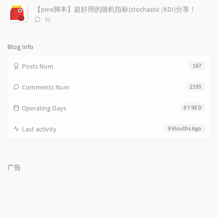
数：
s
【pine脚本】超好用的随机指标(stochastic /KDI)分享！
评
51
论
数：
Blog Info
Posts Num
167
Comments Num
2195
Operating Days
8 Y 98 D
Last activity
9 Mouths Ago
广告