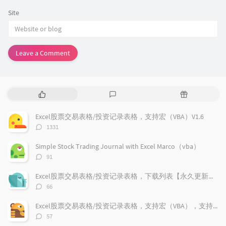
Site
Leave a Comment
P
L
R
o
a
a
p
t
n
Excel股票交易表格/投资记录表格，支持宏（VBA）V1.6
u
e
d
评
1331
l
s
o
论
a
t
m
数：
Simple Stock Trading Journal with Excel Marco（vba）
r
c
a
评
91
a
o
r
论
r
数：
m
t
Excel股票交易表格/投资记录表格，下载列表【永久更新支持】
t
m
i
评
66
i
e
c
论
数：
c
n
l
Excel股票交易表格/投资记录表格，支持宏（VBA），支持加密货币兑换记录，更新V1.9
l
t
e
评
57
e
论
s
s