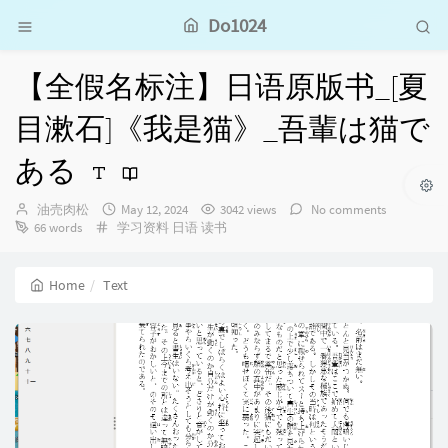
Do1024
【全假名标注】日语原版书_[夏
目漱石]《我是猫》_吾輩は猫で
ある
Author：
发
油売肉松
May 12, 2024
3042 views
No comments
Categories：
布
66 words
学习资料
日语
读书
时
间：
Home
Text